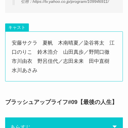
引用：https://tv.yahoo.co.jp/program/109946911/
キャスト
安藤サクラ 夏帆 木南晴夏／染谷将太 江
口のりこ 鈴木浩介 山田真歩／野間口徹
市川由衣 野呂佳代／志田未来 田中直樹
水川あさみ
ブラッシュアップライフ#09【最後の人生】
あらすじ