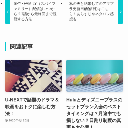
SPY×FAMILY（スパイフ
私の夫と結婚してのアマプ
ァミリー）配信はいつか
ラ更新日(配信日)はこち
ら？1話から最終回まで視
ら！あらすじやネタバレ感
聴する方法！
想も
関連記事
U-NEXTで話題のドラマ＆
Huluとディズニープラスの
映画をおトクに楽しむ方
セットプラン入会のベスト
法！
タイミングは？月途中でも
損しない？日割り制度の真
2025年4月15日
実も大公開！