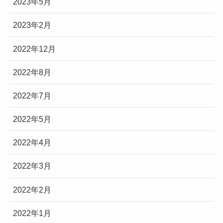
2023年5月
2023年2月
2022年12月
2022年8月
2022年7月
2022年5月
2022年4月
2022年3月
2022年2月
2022年1月