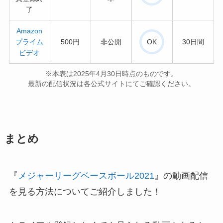
了
Amazon
プライム
500円
非公開
OK
30日間
ビデオ
※本表は2025年4月30日時点のものです。
最新の配信状況は各公式サイトにてご確認ください。
まとめ
『
メジャーリーグベースボール2021
』の動画配信
を見る方法についてご紹介しました！