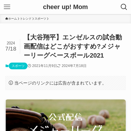
cheer up! Mom
ホーム
トレンド
スポーツ
【大谷翔平】エンゼルスの試合動
2024
画配信はどこがおすすめ?メジャ
7/18
ーリーグベースボール2021
2021年11月9日
2024年7月18日
スポーツ
当ページのリンクには広告が含まれています。