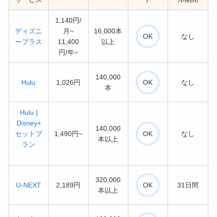
1,140円/
ディズニ
月~
16,000本
OK
なし
ープラス
11,400
以上
円/年~
140,000
Hulu
1,026円
OK
なし
本
Hulu |
Disney+
140,000
セットプ
1,490円~
OK
なし
本以上
ラン
320,000
U-NEXT
2,189円
OK
31日間
本以上