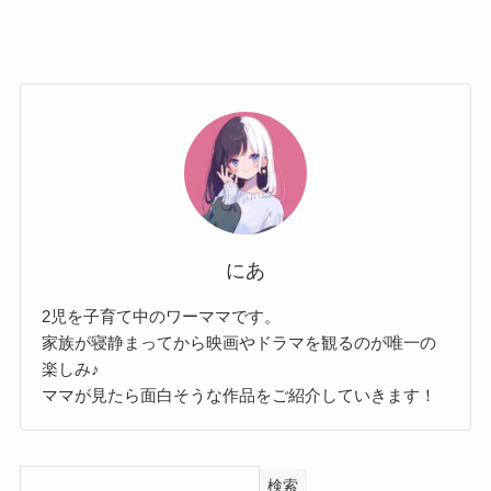
にあ
2児を子育て中のワーママです。
家族が寝静まってから映画やドラマを観るのが唯一の
楽しみ♪
ママが見たら面白そうな作品をご紹介していきます！
検索