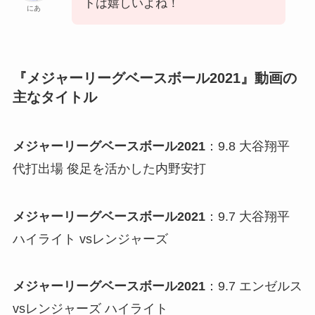
トは嬉しいよね！
にあ
『
メジャーリーグベースボール2021』動画の
主なタイトル
メジャーリーグベースボール2021
：9.8 大谷翔平
代打出場 俊足を活かした内野安打
メジャーリーグベースボール2021
：9.7 大谷翔平
ハイライト vsレンジャーズ
メジャーリーグベースボール2021
：9.7 エンゼルス
vsレンジャーズ ハイライト