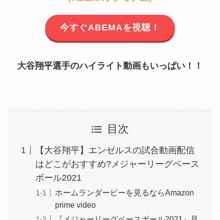
今すぐABEMAを視聴！
大谷翔平選手のハイライト動画もいっぱい！！
目次
【大谷翔平】エンゼルスの試合動画配信
はどこがおすすめ?メジャーリーグベース
ボール2021
ホームランダービーを見るならAmazon
prime video
『メジャーリーグベースボール2021』見