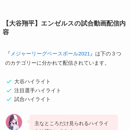
【大谷翔平】エンゼルスの試合動画配信内
容
『
メジャーリーグベースボール2021
』は下の３つ
のカテゴリーに分かれて配信されています。
大谷ハイライト
注目選手ハイライト
試合ハイライト
主なところだけ見られるハイライ