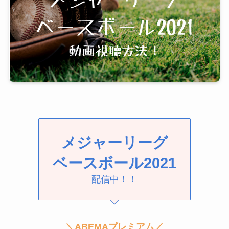
メジャーリーグ
ベースボール2021
配信中！！
＼ABEMAプレミアム／