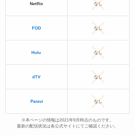
Netflix
なし
FOD
なし
Hulu
なし
dTV
なし
Paravi
なし
※本ページの情報は2021年9月時点のものです。
最新の配信状況は各公式サイトにてご確認ください。