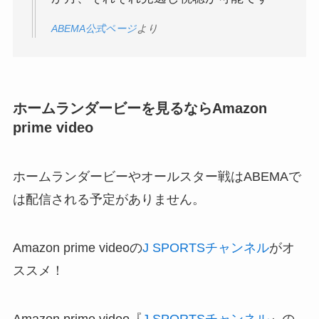
ABEMA公式ページ
より
ホームランダービーを見るならAmazon
prime video
ホームランダービーやオールスター戦はABEMAで
は配信される予定がありません。
Amazon prime videoの
J SPORTSチャンネル
がオ
ススメ！
Amazon prime video『
J SPORTSチャンネル
』の