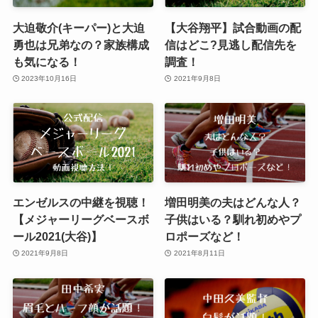
大迫敬介(キーパー)と大迫
【大谷翔平】試合動画の配
勇也は兄弟なの？家族構成
信はどこ?見逃し配信先を
も気になる！
調査！
2023年10月16日
2021年9月8日
エンゼルスの中継を視聴！
増田明美の夫はどんな人？
【メジャーリーグベースボ
子供はいる？馴れ初めやプ
ール2021(大谷)】
ロポーズなど！
2021年9月8日
2021年8月11日