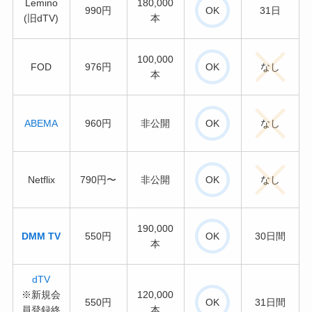
Lemino
180,000
990円
OK
31日
(旧dTV)
本
100,000
FOD
976円
OK
なし
本
ABEMA
960円
非公開
OK
なし
Netflix
790円〜
非公開
OK
なし
190,000
DMM TV
550円
OK
30日間
本
dTV
※新規会
120,000
550円
OK
31日間
員登録終
本