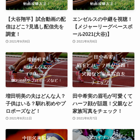
【大谷翔平】試合動画の配
エンゼルスの中継を視聴！
信はどこ?見逃し配信先を
【メジャーリーグベースボ
調査！
ール2021(大谷)】
2021年9月8日
2021年9月8日
増田明美の夫はどんな人？
田中希実の眉毛が可愛くて
子供はいる？馴れ初めやプ
ハーフ顔が話題！父親など
ロポーズなど！
家族写真をチェック！
2021年8月11日
2021年8月7日