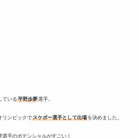
している
平野歩夢
選手。
オリンピックで
スケボー選手として出場
を決めました。
夢選手のポテンシャルがすごい！