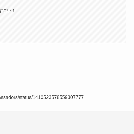
すごい！
bassadors/status/1410523578559307777