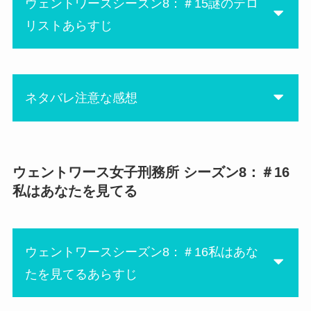
ディにイライラさせられた！
ウェントワースシーズン8：＃15謎のテロ
この時、ルーが仕組んでアリ
ゾクゾクしちゃう。
リストあらすじ
ー（ジュディも）がちょうど
ここからアリーの復讐劇が始
いない時だったんだよね。
まりますよね。
行かなくて良いよって視聴者
はみんな思ったはず！
そして今回新キャラが登場！
ネタバレ注意な感想
なんとファーガソンの看守時
いざ決闘となり、最初はルー
代を知っている人物。
が優勢だったけど、ナイフを
一見当たり障りない人柄に見
アリーが笑気麻酔を使ってジ
落としてブーマーがチャン
えるけど、やっぱり一癖も二
ュディにはかせた〜！！！
ウェントワース女子刑務所 シーズン8：＃16
にあ
ス！と思ったところで何を思
癖もあったw
ジュディに仕掛けるまでよく
私はあなたを見てる
ったかブーマーはナイフを床
入所してきて数分でジェイク
冷静に接してたよ。さすが元
に投げ捨て素手で応戦。変な
がもう騙されそうな匂いを醸
ボス。
ところで正義感強いんだから
し出してて、また何かトラブ
ルーとアリーが結託してるの
ー
ウェントワースシーズン8：＃16私はあな
ルを起こしてくれる予感しか
もちょっとびっくり。ルーは
結果、ルーはナイフを拾いブ
たを見てるあらすじ
ない。
アリーにやられたこと、根に
ーマーのお腹を滅多刺し＞＜
持ってないんだね？？
太っていたことが幸いして内