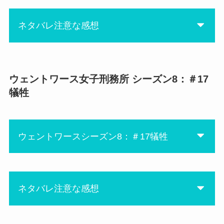
そしてジュディは囚人全員を
臓までナイフが達していなか
敵に回す訳だけど、久しぶり
ったからことなきを得まし
ネタバレ注意な感想
にアイロン台で何かやられる
た。って、あんなに刺されて
かと思いきや、そこは運良く
重傷じゃないの？ブーマー す
回避。だけどやっぱりそのま
久々にグロい回(￣▽￣)
ごい！
まじゃ終わらなくて、ゴミ箱
ファーガソンが復活したわ。
ウェントワース女子刑務所 シーズン8：＃17
にあ
に入れられて連れて行かれた
あとリタがお帰りなさいでし
犠牲
時は生きた心地しなかっただ
ファーガソンが冷凍庫から出
た。
ろうな。
てくるところ、貞子じゃなか
マリーの助言でルーがリタを
ジュディはここで終わるのか
ったですか？
認識したから、これからリタ
ウェントワースシーズン8：＃17犠牲
と思ったけど、ルーとの取引
もろ貞子でしたよね！？
周りでも何か事件が起きそう
に成功してピンチを逃れる。
イヴがもう少し検討するかと
ですね。
ルーに耳打ちした取引内容
思ったんですけど、あっさり
は、刑務所を爆破して脱獄す
ファーガソンに負けてしまっ
と、いうわけで今回もとって
ネタバレ注意な感想
る計画ってこと？
てファーガソンの強さを目の
も面白かったです♪
また来週が待ち遠しい！！
当たりにしました。これから
大暴れして欲しいな。