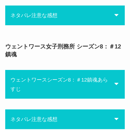
ネタバレ注意な感想
アリーを刺したのはみんなル
ーだと思い込んでるから、そ
ウェントワース女子刑務所 シーズン8：＃12
にあ
れを軸に画策して最終的にレ
鎮魂
ブが殺されてしまうとい
う・・・
でもいつかジュディが刺した
ウェントワースシーズン8：＃12鎮魂あら
ってバレるよね！？
すじ
アリーの次のボスがブーマー
だったのも衝撃！w
アリー的にはブーマー が1番
ネタバレ注意な感想
信頼できるんだろうけど、ボ