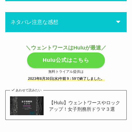
シーン。リタは強いからうま
タイトルの『報い』がマリー
く切り抜けられるかと思った
のことかなぁとは思ったけ
けど、やっぱり多数が相手だ
ど、ビンゴ！
ネタバレ注意な感想
と瞬殺でした・・・生きて
ウェントワース女子刑務所に
て！！
は他にも報いを受けてもおか
しくない人だらけなんだけど
えーーー！これで終わり！？
＼ウェントワースはHuluが最速／
ね。笑
来週もあるでしょ・・・・
にあ
いつかいなくなるとは思った
って思わず叫んでしまいまし
Hulu公式はこちら
けど、とうとうマリーがいな
た。
無料トライアル提供は
くなってしまいました。
2023年8月30日(水)午前 9 : 59で終了しました。
だって、ファーガソンは姿を
脱獄計画はどうなるのか、フ
あわせて読みたい
消すし、ブーマー は妊娠中だ
ァーガソンは自分の罪を認め
し、リタはスマホを手に入れ
【Hulu】ウェントワースやロック
たけど何を企んでいるのか、
たし・・・
アップ！女子刑務所ドラマ３選
そしてブーマー の妊娠もこれ
絶対続きがあるでしょーーー
からどうなるのか気になる〜
涙