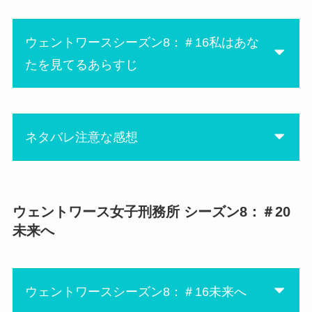
間不信に陥りそう！そしてみ
カメラを持ち込んだ容疑で捕
んな切り替えの速さも凄く
らえられてますけどね。ブー
ウェントワースシーズン8：＃16私はあな
て、昨日の敵は今日の友。そ
マーと彼の行末も楽しみで
たを見てるあらすじ
ういうところは見習いたい。
す。
そして今回の見所は、ヴェラ
vsファーガソン！
ネタバレ注意な感想
図書室(?)でヴェラの後ろに潜
んでいたファーガソンは、久
しぶりにゾゾゾッとしまし
リタの狙いがスマホだとなん
た。思わず『ヴェラ、後
でルーは分かったんだろ
ウェントワース女子刑務所 シーズン8：＃20
にあ
ろ！！！』って叫びそうにな
う？？
未来へ
ってしまったw
あの会話からスマホが狙いだ
と気づくなんてエスパー？勘
最後にリタが警官だとルーに
が良すぎない？
ウェントワースシーズン8：＃16未来へ
バラされてリンチされちゃう