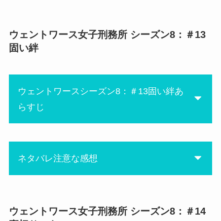
スとしてはちょっと力量不足
な気がします＾＾
今回、何に1番びっくりしたか
って、ブーマー の精子提
ウェントワース女子刑務所 シーズン8：＃13
にあ
ファーガソンもとうとう本性
供！！
固い絆
が剥き出しになってきました
精子をジップロックに入れて
ね。
注射器で自分に注入するなん
カウンセラーの先生は正義感
て、それで大子供できる
ウェントワースシーズン8：＃13固い絆あ
が強くて、悪いことできない
の！？
らすじ
タイプの人だと思っていたけ
かなりの衝撃シーンでした。
ど、そうでもなかった。笑
人間ってそんなもんですね。
そしてマリー。
口軽くて唖然。こんなに口軽
ネタバレ注意な感想
かった！？
ルーに少し脅されただけで、
レブ殺しがシーラだとあっさ
もぉジュディが見ていられな
り言っちゃった。
い！！
ウェントワース女子刑務所 シーズン8：＃14
にあ
毒を飲んで苦しんでいるシー
最初は賢い良い人キャラで入