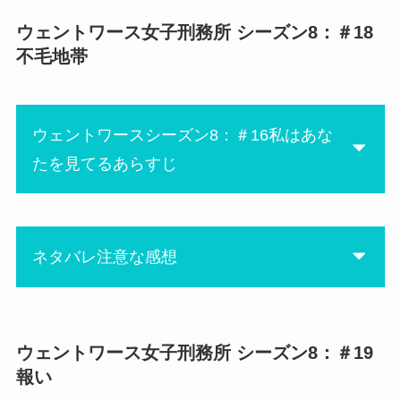
アリーがヴェラとウィルにお
にしても、ジェイクと所長の
願いされて、演技したのか、
ウェントワース女子刑務所 シーズン8：＃18
にあ
アンは車の中でビビったwww
ルーはやっぱり！
本心なのか、境が分からなか
不毛地帯
その時の音楽もサイコーで思
すんなりジュディの言うこと
った・・・
わず「またか」って声出たわ
聞きませんよね〜
結局、足を刺してしまった時
(ﾟ∀ﾟ)
ジュディの思い通りにならな
の興奮状態以外は、ほぼ演技
ウェントワースシーズン8：＃16私はあな
いのは嬉しい限り♪予想外の展
だったってことなのよね？ア
たを見てるあらすじ
開をしてジュディを窮地に陥
リーの本心が垣間見えて同情
れてもらいたいです。
してしまった。
ブーマーが撮ったビデオにル
最近良い子ちゃんだったマリ
ーのジュディの計画が映って
ネタバレ注意な感想
ーはリタが警察だと知った途
いて、それをランドンにすん
端いきなりキャラが変わって
なり差し出したアン。なんだ
強気だし。どんな風にこのネ
かこのまますんなりいかない
上のあらすじにも書いてあり
タを料理するんでしょう。
感じがしませんか？裏切りの
ますけど、ブーマーさん、ご
ウェントワース女子刑務所 シーズン8：＃19
にあ
匂いがプンプンする。
懐妊です❤︎
報い
ウェントワース見ていると人
しかしながら、パパはビデオ