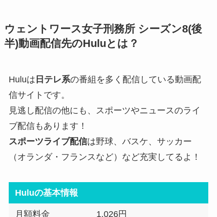
ウェントワース ロスです。
と思ったら、『ロックアッ
ウェントワース女子刑務所 シーズン8(後
プ』の新シーズンがスタート
半)動画配信先のHuluとは？
したので、それを見て気を紛
らわしています。『ロックア
ップ』もオススメですよ！
Huluは
日テレ系
の番組を多く配信している動画配
信サイトです。
見逃し配信の他にも、スポーツやニュースのライ
ブ配信もあります！
スポーツライブ配信
は野球、バスケ、サッカー
（オランダ・フランスなど）など充実してるよ！
Huluの基本情報
月額料金
1,026円